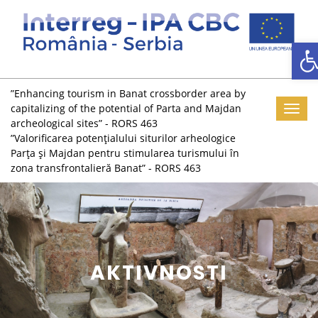
D
”Enhancing tourism in Banat crossborder area by
capitalizing of the potential of Parta and Majdan
Toggl
archeological sites” - RORS 463
”Valorificarea potențialului siturilor arheologice
Parța și Majdan pentru stimularea turismului în
zona transfrontalieră Banat” - RORS 463
AKTIVNOSTI