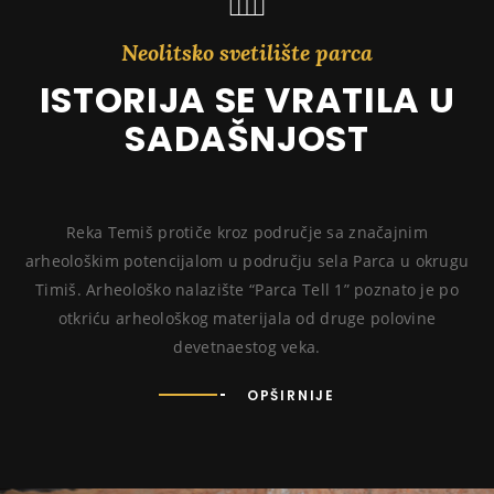
Neolitsko svetilište parca
ISTORIJA SE VRATILA U
SADAŠNJOST
Reka Temiš protiče kroz područje sa značajnim
arheološkim potencijalom u području sela Parca u okrugu
Timiš. Arheološko nalazište “Parca Tell 1” poznato je po
otkriću arheološkog materijala od druge polovine
devetnaestog veka.
OPŠIRNIJE