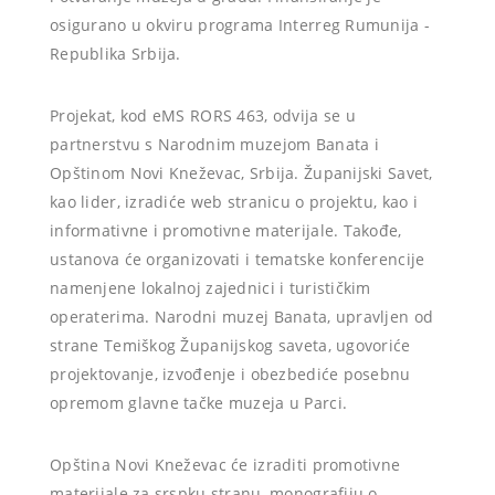
osigurano u okviru programa Interreg Rumunija -
Republika Srbija.
Projekat, kod eMS RORS 463, odvija se u
partnerstvu s Narodnim muzejom Banata i
Opštinom Novi Kneževac, Srbija. Županijski Savet,
kao lider, izradiće web stranicu o projektu, kao i
informativne i promotivne materijale. Takođe,
ustanova će organizovati i tematske konferencije
namenjene lokalnoj zajednici i turističkim
operaterima. Narodni muzej Banata, upravljen od
strane Temiškog Županijskog saveta, ugovoriće
projektovanje, izvođenje i obezbediće posebnu
opremom glavne tačke muzeja u Parci.
Opština Novi Kneževac će izraditi promotivne
materijale za srspku stranu, monografiju o