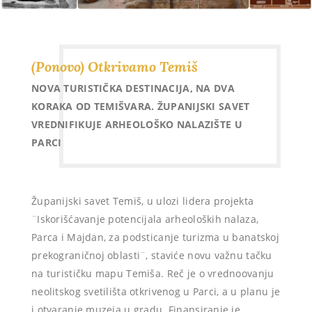
(Ponovo) Otkrivamo Temiš
NOVA TURISTIČKA DESTINACIJA, NA DVA
KORAKA OD TEMIŠVARA. ŽUPANIJSKI SAVET
VREDNIFIKUJE ARHEOLOŠKO NALAZIŠTE U
PARCI
Županijski savet Temiš, u ulozi lidera projekta
¨Iskorišćavanje potencijala arheoloških nalaza,
Parca i Majdan, za podsticanje turizma u banatskoj
prekograničnoj oblasti¨, staviće novu važnu tačku
na turističku mapu Temiša. Reč je o vrednoovanju
neolitskog svetilišta otkrivenog u Parci, a u planu je
i otvaranje muzeja u gradu. Finansiranje je