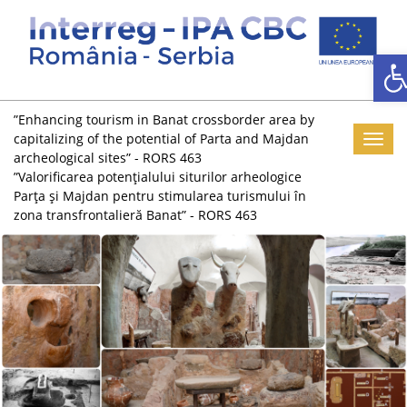
D
”Enhancing tourism in Banat crossborder area by
capitalizing of the potential of Parta and Majdan
Toggl
archeological sites” - RORS 463
”Valorificarea potențialului siturilor arheologice
Parța și Majdan pentru stimularea turismului în
zona transfrontalieră Banat” - RORS 463