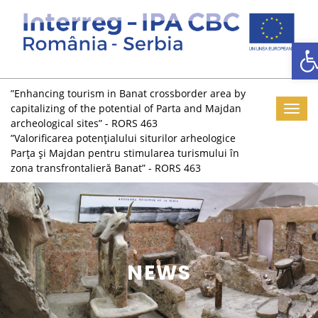
D
”Enhancing tourism in Banat crossborder area by
capitalizing of the potential of Parta and Majdan
Toggl
archeological sites” - RORS 463
”Valorificarea potențialului siturilor arheologice
Parța și Majdan pentru stimularea turismului în
zona transfrontalieră Banat” - RORS 463
NEWS